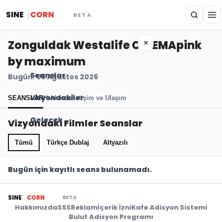
SINE
CORN
BETA
Zonguldak Westalife CINEMApink
✕
by maximum
Seanslar
Bugün: 08 Ağustos 2026
Vizyondakiler
SEANSLAR
Hakkında
İletişim ve Ulaşım
Gelecek
Vizyondaki Filmler Seanslar
Tümü
Türkçe Dublaj
Altyazılı
Bugün için kayıtlı seans bulunamadı.
BETA
SINE
CORN
Hakkımızda
SSS
Reklam
İçerik İzni
Kafe Adisyon Sistemi
Bulut Adisyon Programı