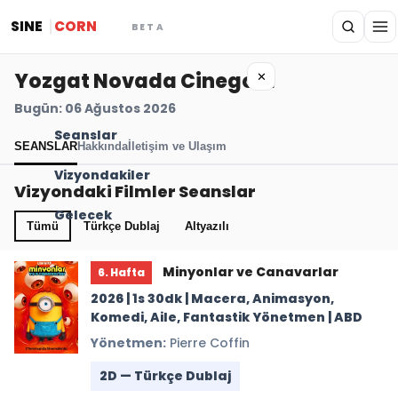
SINE
CORN
BETA
Yozgat Novada Cinegold
✕
Bugün: 06 Ağustos 2026
Seanslar
SEANSLAR
Hakkında
İletişim ve Ulaşım
Vizyondakiler
Vizyondaki Filmler Seanslar
Gelecek
Tümü
Türkçe Dublaj
Altyazılı
Minyonlar ve Canavarlar
6. Hafta
2026 | 1s 30dk | Macera, Animasyon,
Komedi, Aile, Fantastik Yönetmen | ABD
Yönetmen:
Pierre Coffin
2D — Türkçe Dublaj