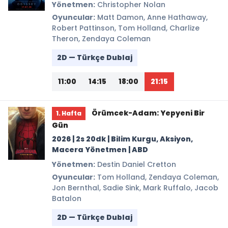
Yönetmen:
Christopher Nolan
Oyuncular:
Matt Damon, Anne Hathaway,
Robert Pattinson, Tom Holland, Charlize
Theron, Zendaya Coleman
2D — Türkçe Dublaj
11:00
14:15
18:00
21:15
Örümcek-Adam: Yepyeni Bir
1. Hafta
Gün
2026 | 2s 20dk | Bilim Kurgu, Aksiyon,
Macera Yönetmen | ABD
Yönetmen:
Destin Daniel Cretton
Oyuncular:
Tom Holland, Zendaya Coleman,
Jon Bernthal, Sadie Sink, Mark Ruffalo, Jacob
Batalon
2D — Türkçe Dublaj