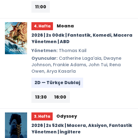
11:00
Moana
4. Hafta
2026 | 2s 00dk | Fantastik, Komedi, Macera
Yönetmen | ABD
Yönetmen:
Thomas Kail
Oyuncular:
Catherine Laga'aia, Dwayne
Johnson, Frankie Adams, John Tui, Rena
Owen, Arya Kasarla
2D — Türkçe Dublaj
13:30
16:00
Odyssey
3. Hafta
2026 | 2s 52dk | Macera, Aksiyon, Fantastik
Yönetmen | İngiltere