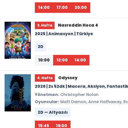
14:00
17:00
20:00
Nasreddin Hoca 4
3. Hafta
2025 | Animasyon | Türkiye
2D
10:00
12:00
14:00
Odyssey
4. Hafta
2026 | 2s 52dk | Macera, Aksiyon, Fantasti
Yönetmen:
Christopher Nolan
Oyuncular:
Matt Damon, Anne Hathaway, Rob
2D — Altyazılı
15:45
19:00