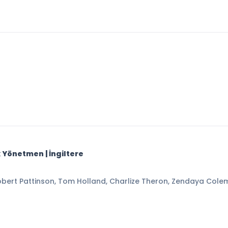
k Yönetmen | İngiltere
ert Pattinson, Tom Holland, Charlize Theron, Zendaya Col