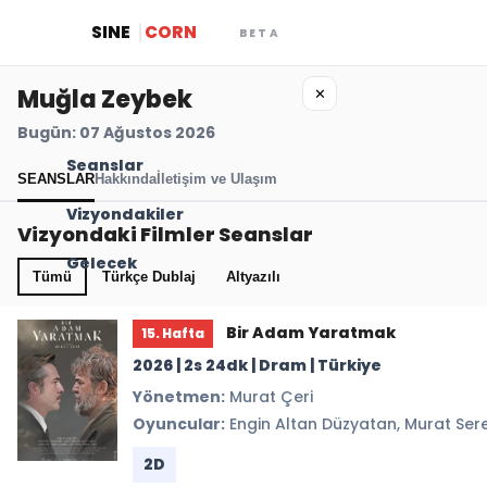
SINE
CORN
BETA
Muğla Zeybek
✕
Bugün: 07 Ağustos 2026
Seanslar
SEANSLAR
Hakkında
İletişim ve Ulaşım
Vizyondakiler
Vizyondaki Filmler Seanslar
Gelecek
Tümü
Türkçe Dublaj
Altyazılı
Bir Adam Yaratmak
15. Hafta
2026 | 2s 24dk | Dram | Türkiye
Yönetmen:
Murat Çeri
Oyuncular:
Engin Altan Düzyatan, Murat Serezl
2D