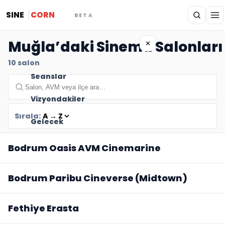
SINE
CORN
BETA
Muğla’daki Sinema Salonları
✕
10
salon
Seanslar
Vizyondakiler
Sırala:
Gelecek
Bodrum Oasis AVM Cinemarine
Bodrum Paribu Cineverse (Midtown)
Fethiye Erasta