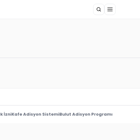
k İzni
Kafe Adisyon Sistemi
Bulut Adisyon Programı