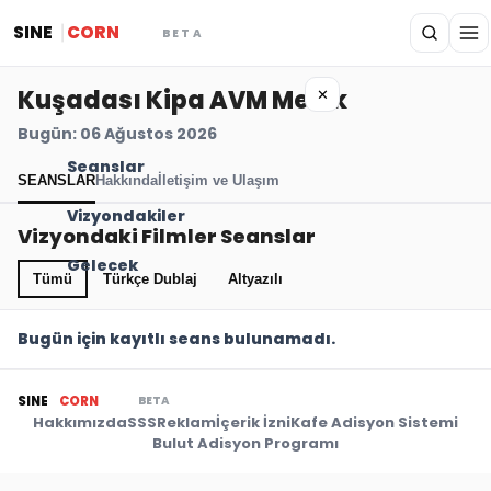
SINE
CORN
BETA
Kuşadası Kipa AVM Melek
✕
Bugün: 06 Ağustos 2026
Seanslar
SEANSLAR
Hakkında
İletişim ve Ulaşım
Vizyondakiler
Vizyondaki Filmler Seanslar
Gelecek
Tümü
Türkçe Dublaj
Altyazılı
Bugün için kayıtlı seans bulunamadı.
BETA
SINE
CORN
Hakkımızda
SSS
Reklam
İçerik İzni
Kafe Adisyon Sistemi
Bulut Adisyon Programı