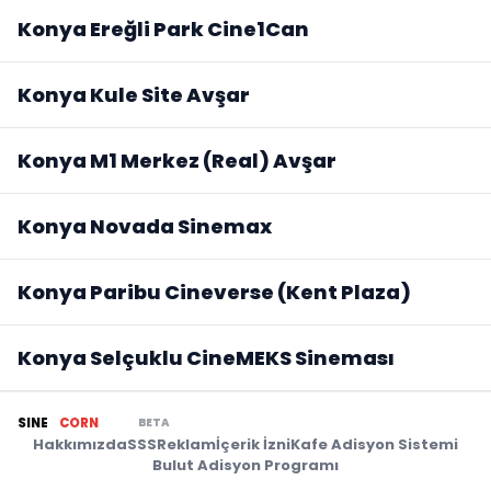
Konya Ereğli Park Cine1Can
Konya Kule Site Avşar
Konya M1 Merkez (Real) Avşar
Konya Novada Sinemax
Konya Paribu Cineverse (Kent Plaza)
Konya Selçuklu CineMEKS Sineması
BETA
SINE
CORN
Hakkımızda
SSS
Reklam
İçerik İzni
Kafe Adisyon Sistemi
Bulut Adisyon Programı