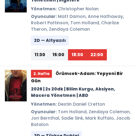
Yönetmen | İngiltere
Yönetmen:
Christopher Nolan
Oyuncular:
Matt Damon, Anne Hathaway,
Robert Pattinson, Tom Holland, Charlize
Theron, Zendaya Coleman
2D — Altyazılı
11:30
15:00
18:30
22:00
Örümcek-Adam: Yepyeni Bir
2. Hafta
Gün
2026 | 2s 20dk | Bilim Kurgu, Aksiyon,
Macera Yönetmen | ABD
Yönetmen:
Destin Daniel Cretton
Oyuncular:
Tom Holland, Zendaya Coleman,
Jon Bernthal, Sadie Sink, Mark Ruffalo, Jacob
Batalon
2D — Türkçe Dublaj