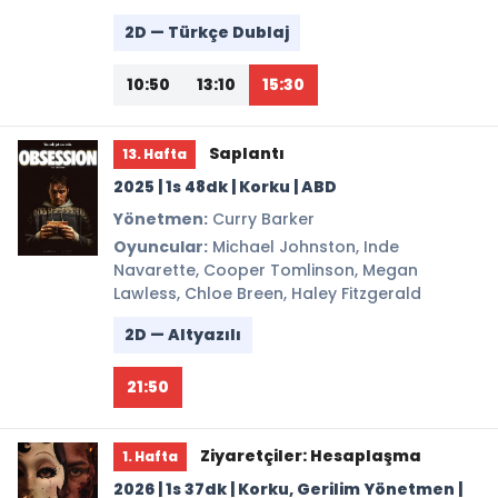
2D — Türkçe Dublaj
10:50
13:10
15:30
Saplantı
13. Hafta
2025 | 1s 48dk | Korku | ABD
Yönetmen:
Curry Barker
Oyuncular:
Michael Johnston, Inde
Navarette, Cooper Tomlinson, Megan
Lawless, Chloe Breen, Haley Fitzgerald
2D — Altyazılı
21:50
Ziyaretçiler: Hesaplaşma
1. Hafta
2026 | 1s 37dk | Korku, Gerilim Yönetmen |