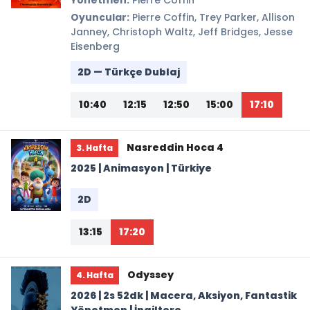
Yönetmen:
Pierre Coffin
Oyuncular:
Pierre Coffin, Trey Parker, Allison
Janney, Christoph Waltz, Jeff Bridges, Jesse
Eisenberg
2D — Türkçe Dublaj
10:40
12:15
12:50
15:00
17:10
Nasreddin Hoca 4
3. Hafta
2025 | Animasyon | Türkiye
2D
13:15
17:20
Odyssey
4. Hafta
2026 | 2s 52dk | Macera, Aksiyon, Fantastik