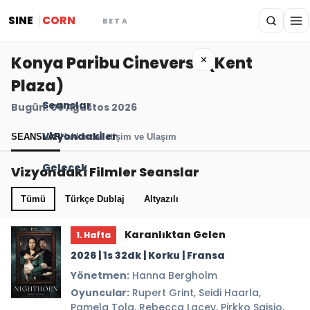
SINE
CORN
BETA
Konya Paribu Cineverse (Kent
✕
Plaza)
Seanslar
Bugün: 09 Ağustos 2026
Vizyondakiler
SEANSLAR
Hakkında
İletişim ve Ulaşım
Gelecek
Vizyondaki Filmler Seanslar
Tümü
Türkçe Dublaj
Altyazılı
Karanlıktan Gelen
1. Hafta
2026 | 1s 32dk | Korku | Fransa
Yönetmen:
Hanna Bergholm
Oyuncular:
Rupert Grint, Seidi Haarla,
Pamela Tola, Rebecca Lacey, Pirkko Saisio,