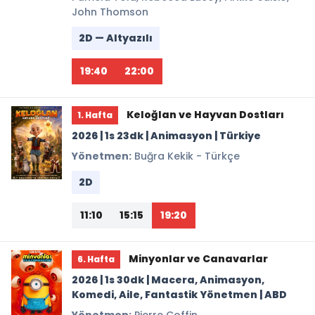
John Thomson
2D — Altyazılı
19:40
22:00
Keloğlan ve Hayvan Dostları
1. Hafta
2026 | 1s 23dk | Animasyon | Türkiye
Yönetmen:
Buğra Kekik - Türkçe
2D
11:10
15:15
19:20
Minyonlar ve Canavarlar
6. Hafta
2026 | 1s 30dk | Macera, Animasyon,
Komedi, Aile, Fantastik Yönetmen | ABD