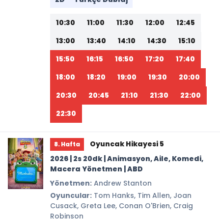
10:30
11:00
11:30
12:00
12:45
13:00
13:40
14:10
14:30
15:10
15:50
16:15
16:50
17:20
17:40
18:00
18:20
19:00
19:30
20:00
20:30
20:45
21:10
21:30
22:00
22:30
Oyuncak Hikayesi 5
8. Hafta
2026 | 2s 20dk | Animasyon, Aile, Komedi,
Macera Yönetmen | ABD
Yönetmen:
Andrew Stanton
Oyuncular:
Tom Hanks, Tim Allen, Joan
Cusack, Greta Lee, Conan O'Brien, Craig
Robinson