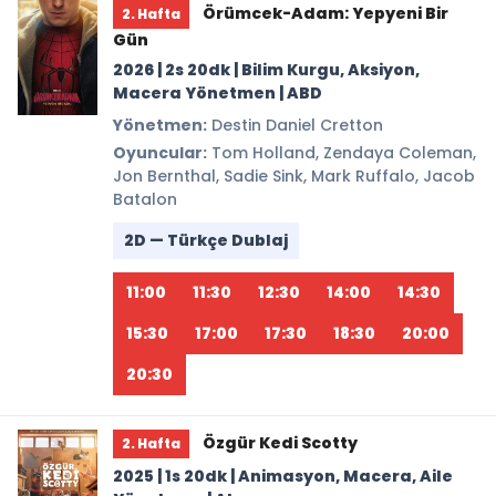
Örümcek-Adam: Yepyeni Bir
2. Hafta
Gün
2026 | 2s 20dk | Bilim Kurgu, Aksiyon,
Macera Yönetmen | ABD
Yönetmen:
Destin Daniel Cretton
Oyuncular:
Tom Holland, Zendaya Coleman,
Jon Bernthal, Sadie Sink, Mark Ruffalo, Jacob
Batalon
2D — Türkçe Dublaj
11:00
11:30
12:30
14:00
14:30
15:30
17:00
17:30
18:30
20:00
20:30
Özgür Kedi Scotty
2. Hafta
2025 | 1s 20dk | Animasyon, Macera, Aile