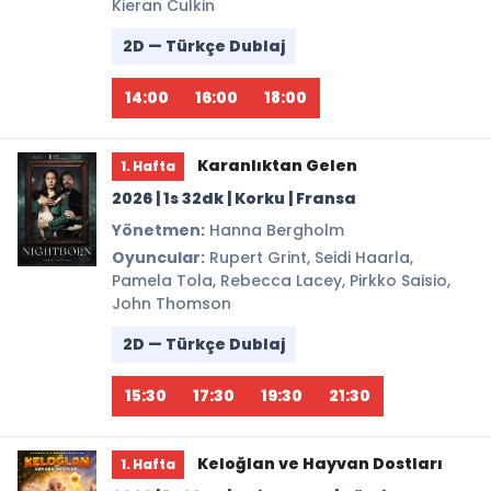
Kieran Culkin
2D — Türkçe Dublaj
14:00
16:00
18:00
Karanlıktan Gelen
1. Hafta
2026 | 1s 32dk | Korku | Fransa
Yönetmen:
Hanna Bergholm
Oyuncular:
Rupert Grint, Seidi Haarla,
Pamela Tola, Rebecca Lacey, Pirkko Saisio,
John Thomson
2D — Türkçe Dublaj
15:30
17:30
19:30
21:30
Keloğlan ve Hayvan Dostları
1. Hafta