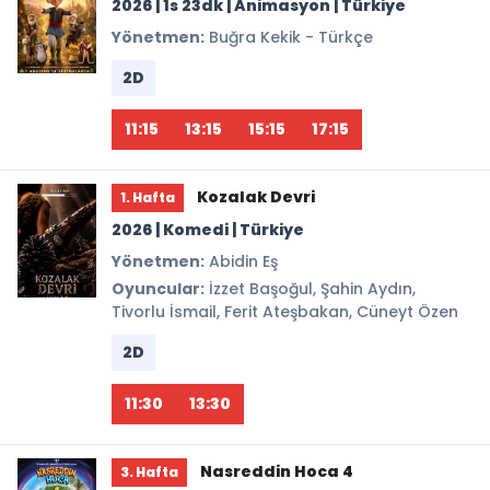
2026 | 1s 23dk | Animasyon | Türkiye
Yönetmen:
Buğra Kekik - Türkçe
2D
11:15
13:15
15:15
17:15
Kozalak Devri
1. Hafta
2026 | Komedi | Türkiye
Yönetmen:
Abidin Eş
Oyuncular:
İzzet Başoğul, Şahin Aydın,
Tivorlu İsmail, Ferit Ateşbakan, Cüneyt Özen
2D
11:30
13:30
Nasreddin Hoca 4
3. Hafta