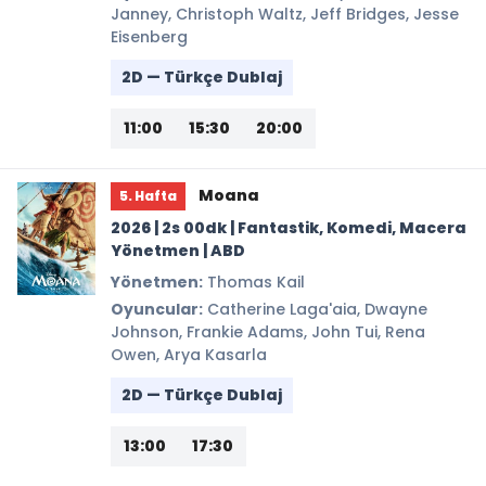
Janney, Christoph Waltz, Jeff Bridges, Jesse
Eisenberg
2D — Türkçe Dublaj
11:00
15:30
20:00
Moana
5. Hafta
2026 | 2s 00dk | Fantastik, Komedi, Macera
Yönetmen | ABD
Yönetmen:
Thomas Kail
Oyuncular:
Catherine Laga'aia, Dwayne
Johnson, Frankie Adams, John Tui, Rena
Owen, Arya Kasarla
2D — Türkçe Dublaj
13:00
17:30