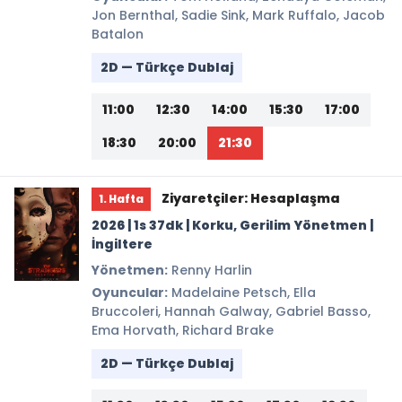
Jon Bernthal, Sadie Sink, Mark Ruffalo, Jacob
Batalon
2D — Türkçe Dublaj
11:00
12:30
14:00
15:30
17:00
18:30
20:00
21:30
Ziyaretçiler: Hesaplaşma
1. Hafta
2026 | 1s 37dk | Korku, Gerilim Yönetmen |
İngiltere
Yönetmen:
Renny Harlin
Oyuncular:
Madelaine Petsch, Ella
Bruccoleri, Hannah Galway, Gabriel Basso,
Ema Horvath, Richard Brake
2D — Türkçe Dublaj