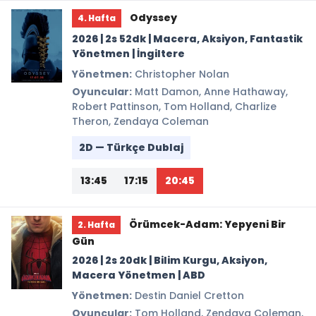
Odyssey
4. Hafta
2026 | 2s 52dk | Macera, Aksiyon, Fantastik
Yönetmen | İngiltere
Yönetmen:
Christopher Nolan
Oyuncular:
Matt Damon, Anne Hathaway,
Robert Pattinson, Tom Holland, Charlize
Theron, Zendaya Coleman
2D — Türkçe Dublaj
13:45
17:15
20:45
Örümcek-Adam: Yepyeni Bir
2. Hafta
Gün
2026 | 2s 20dk | Bilim Kurgu, Aksiyon,
Macera Yönetmen | ABD
Yönetmen:
Destin Daniel Cretton
Oyuncular:
Tom Holland, Zendaya Coleman,