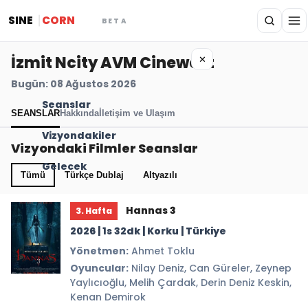
SINE
CORN
BETA
İzmit Ncity AVM Cinewest
✕
Bugün: 08 Ağustos 2026
Seanslar
SEANSLAR
Hakkında
İletişim ve Ulaşım
Vizyondakiler
Vizyondaki Filmler Seanslar
Gelecek
Tümü
Türkçe Dublaj
Altyazılı
Hannas 3
3. Hafta
2026 | 1s 32dk | Korku | Türkiye
Yönetmen:
Ahmet Toklu
Oyuncular:
Nilay Deniz, Can Güreler, Zeynep
Yaylıcıoğlu, Melih Çardak, Derin Deniz Keskin,
Kenan Demirok