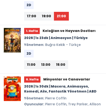
2D
17:00
19:00
21:00
Keloğlan ve Hayvan Dostları
1. Hafta
2026 | 1s 23dk | Animasyon | Türkiye
Yönetmen:
Buğra Kekik - Türkçe
2D
11:00
13:00
15:00
Minyonlar ve Canavarlar
6. Hafta
2026 | 1s 30dk | Macera, Animasyon,
Komedi, Aile, Fantastik Yönetmen | ABD
Yönetmen:
Pierre Coffin
Oyuncular:
Pierre Coffin, Trey Parker, Allison