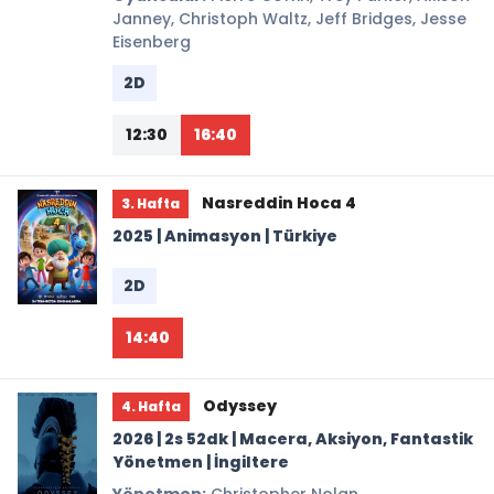
Janney, Christoph Waltz, Jeff Bridges, Jesse
Eisenberg
2D
12:30
16:40
Nasreddin Hoca 4
3. Hafta
2025 | Animasyon | Türkiye
2D
14:40
Odyssey
4. Hafta
2026 | 2s 52dk | Macera, Aksiyon, Fantastik
Yönetmen | İngiltere