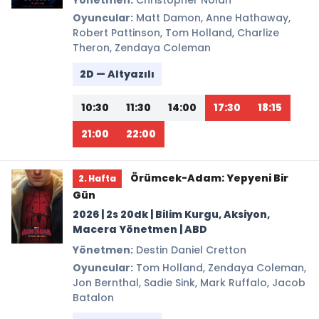
Yönetmen:
Christopher Nolan
Oyuncular:
Matt Damon, Anne Hathaway,
Robert Pattinson, Tom Holland, Charlize
Theron, Zendaya Coleman
2D — Altyazılı
10:30
11:30
14:00
17:30
18:15
21:00
22:00
Örümcek-Adam: Yepyeni Bir
2. Hafta
Gün
2026 | 2s 20dk | Bilim Kurgu, Aksiyon,
Macera Yönetmen | ABD
Yönetmen:
Destin Daniel Cretton
Oyuncular:
Tom Holland, Zendaya Coleman,
Jon Bernthal, Sadie Sink, Mark Ruffalo, Jacob
Batalon