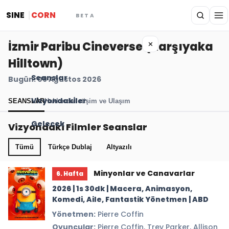
SINE
CORN
BETA
İzmir Paribu Cineverse (Karşıyaka
✕
Hilltown)
Seanslar
Bugün: 09 Ağustos 2026
Vizyondakiler
SEANSLAR
Hakkında
İletişim ve Ulaşım
Gelecek
Vizyondaki Filmler Seanslar
Tümü
Türkçe Dublaj
Altyazılı
Minyonlar ve Canavarlar
6. Hafta
2026 | 1s 30dk | Macera, Animasyon,
Komedi, Aile, Fantastik Yönetmen | ABD
Yönetmen:
Pierre Coffin
Oyuncular:
Pierre Coffin, Trey Parker, Allison