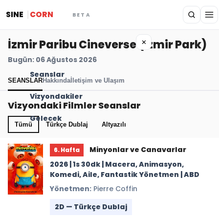
SINE
CORN
BETA
İzmir Paribu Cineverse (İzmir Park)
✕
Bugün: 06 Ağustos 2026
Seanslar
SEANSLAR
Hakkında
İletişim ve Ulaşım
Vizyondakiler
Vizyondaki Filmler Seanslar
Gelecek
Tümü
Türkçe Dublaj
Altyazılı
Minyonlar ve Canavarlar
6. Hafta
2026 | 1s 30dk | Macera, Animasyon,
Komedi, Aile, Fantastik Yönetmen | ABD
Yönetmen:
Pierre Coffin
2D — Türkçe Dublaj