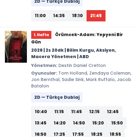
2D — Türkçe Dublaj
11:00
14:35
18:10
21:45
Örümcek-Adam: Yepyeni Bir
1. Hafta
Gün
2026 | 2s 20dk | Bilim Kurgu, Aksiyon,
Macera Yönetmen | ABD
Yönetmen:
Destin Daniel Cretton
Oyuncular:
Tom Holland, Zendaya Coleman,
Jon Bernthal, Sadie Sink, Mark Ruffalo, Jacob
Batalon
2D — Türkçe Dublaj
10:40
11:15
11:45
12:15
12:45
13:45
14:20
14:50
15:20
15:50
16:50
17:25
17:55
18:25
18:55