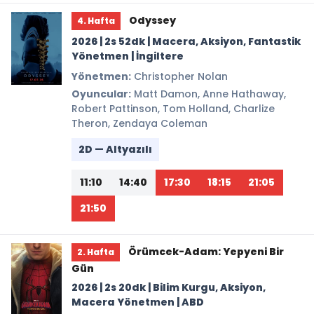
Odyssey
4. Hafta
2026 | 2s 52dk | Macera, Aksiyon, Fantastik
Yönetmen | İngiltere
Yönetmen:
Christopher Nolan
Oyuncular:
Matt Damon, Anne Hathaway,
Robert Pattinson, Tom Holland, Charlize
Theron, Zendaya Coleman
2D — Altyazılı
11:10
14:40
17:30
18:15
21:05
21:50
Örümcek-Adam: Yepyeni Bir
2. Hafta
Gün
2026 | 2s 20dk | Bilim Kurgu, Aksiyon,
Macera Yönetmen | ABD