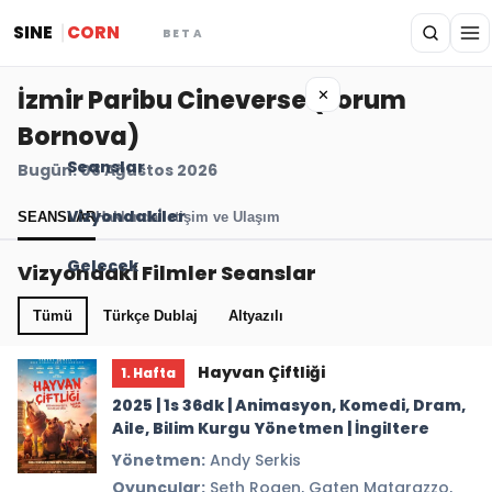
SINE
CORN
BETA
İzmir Paribu Cineverse (Forum
✕
Bornova)
Seanslar
Bugün: 08 Ağustos 2026
Vizyondakiler
SEANSLAR
Hakkında
İletişim ve Ulaşım
Gelecek
Vizyondaki Filmler Seanslar
Tümü
Türkçe Dublaj
Altyazılı
Hayvan Çiftliği
1. Hafta
2025 | 1s 36dk | Animasyon, Komedi, Dram,
Aile, Bilim Kurgu Yönetmen | İngiltere
Yönetmen:
Andy Serkis
Oyuncular:
Seth Rogen, Gaten Matarazzo,