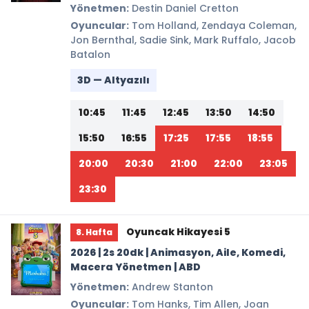
Yönetmen:
Destin Daniel Cretton
Oyuncular:
Tom Holland, Zendaya Coleman,
Jon Bernthal, Sadie Sink, Mark Ruffalo, Jacob
Batalon
3D — Altyazılı
10:45
11:45
12:45
13:50
14:50
15:50
16:55
17:25
17:55
18:55
20:00
20:30
21:00
22:00
23:05
23:30
Oyuncak Hikayesi 5
8. Hafta
2026 | 2s 20dk | Animasyon, Aile, Komedi,
Macera Yönetmen | ABD
Yönetmen:
Andrew Stanton
Oyuncular:
Tom Hanks, Tim Allen, Joan