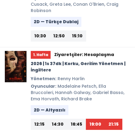
Cusack, Greta Lee, Conan O'Brien, Craig
Robinson
2D — Türkçe Dublaj
10:30
12:50
15:10
Ziyaretçiler: Hesaplaşma
1. Hafta
2026 | 1s 37dk | Korku, Gerilim Yönetmen |
İngiltere
Yönetmen:
Renny Harlin
Oyuncular:
Madelaine Petsch, Ella
Bruccoleri, Hannah Galway, Gabriel Basso,
Ema Horvath, Richard Brake
2D — Altyazılı
12:15
14:30
16:45
19:00
21:15