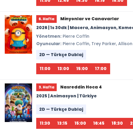
11:00
12:45
14:30
16:15
18:00
Minyonlar ve Canavarlar
6. Hafta
2026 | 1s 30dk | Macera, Animasyon, Komed
Yönetmen:
Pierre Coffin
Oyuncular:
Pierre Coffin, Trey Parker, Allis
2D — Türkçe Dublaj
11:00
13:00
15:00
17:00
Nasreddin Hoca 4
3. Hafta
2025 | Animasyon | Türkiye
2D — Türkçe Dublaj
11:30
13:15
15:00
16:45
18:30
2