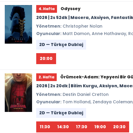
Odyssey
4. Hafta
2026 | 2s 52dk | Macera, Aksiyon, Fantasti
Yönetmen:
Christopher Nolan
Oyuncular:
Matt Damon, Anne Hathaway, Rob
2D — Türkçe Dublaj
20:00
Örümcek-Adam: Yepyeni Bir G
2. Hafta
2026 | 2s 20dk | Bilim Kurgu, Aksiyon, Ma
Yönetmen:
Destin Daniel Cretton
Oyuncular:
Tom Holland, Zendaya Coleman, J
2D — Türkçe Dublaj
11:30
14:30
17:30
19:00
20:30