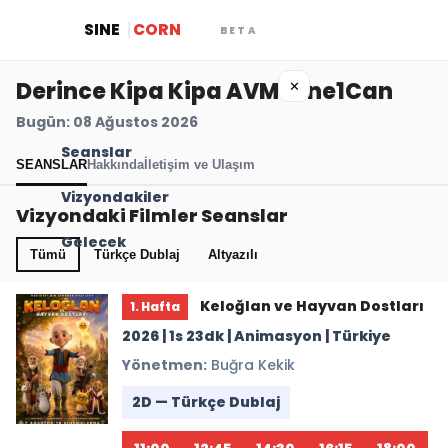
SINE
CORN
BETA
Derince Kipa Kipa AVM Cine1Can
✕
Bugün: 08 Ağustos 2026
Seanslar
SEANSLAR
Hakkında
İletişim ve Ulaşım
Vizyondakiler
Vizyondaki Filmler Seanslar
Gelecek
Tümü
Türkçe Dublaj
Altyazılı
Keloğlan ve Hayvan Dostları
1. Hafta
2026 | 1s 23dk | Animasyon | Türkiye
Yönetmen:
Buğra Kekik
2D — Türkçe Dublaj