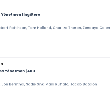
k Yönetmen | İngiltere
ert Pattinson, Tom Holland, Charlize Theron, Zendaya Col
ün
cera Yönetmen | ABD
on Bernthal, Sadie Sink, Mark Ruffalo, Jacob Batalon