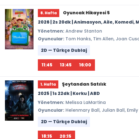
Oyuncak Hikayesi 5
8. Hafta
2026 | 2s 20dk | Animasyon, Aile, Komedi
Yönetmen:
Andrew Stanton
Oyuncular:
Tom Hanks, Tim Allen, Joan Cusa
2D — Türkçe Dublaj
11:45
13:45
16:00
Şeytandan Satılık
1. Hafta
2025 | 1s 22dk | Korku | ABD
Yönetmen:
Melissa LaMartina
Oyuncular:
Helenmary Ball, Julian Ball, Emil
2D — Türkçe Dublaj
18:15
20:15