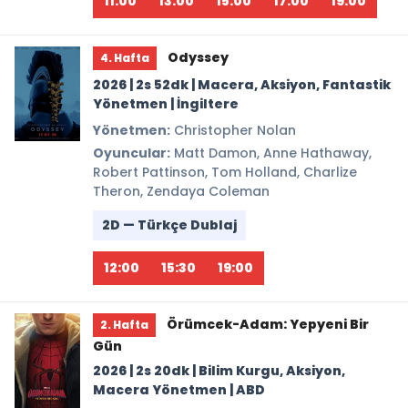
11:00
13:00
15:00
17:00
19:00
Odyssey
4. Hafta
2026 | 2s 52dk | Macera, Aksiyon, Fantastik
Yönetmen | İngiltere
Yönetmen:
Christopher Nolan
Oyuncular:
Matt Damon, Anne Hathaway,
Robert Pattinson, Tom Holland, Charlize
Theron, Zendaya Coleman
2D — Türkçe Dublaj
12:00
15:30
19:00
Örümcek-Adam: Yepyeni Bir
2. Hafta
Gün
2026 | 2s 20dk | Bilim Kurgu, Aksiyon,
Macera Yönetmen | ABD