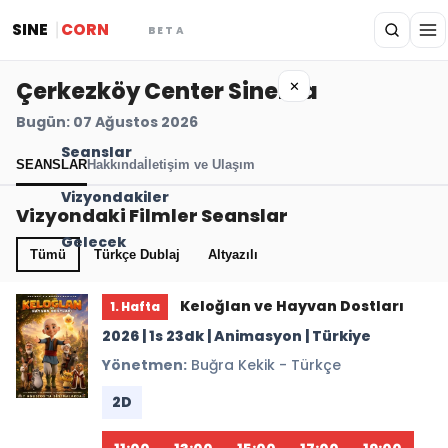
SINE
CORN
BETA
Çerkezköy Center Sinema
✕
Bugün: 07 Ağustos 2026
Seanslar
SEANSLAR
Hakkında
İletişim ve Ulaşım
Vizyondakiler
Vizyondaki Filmler Seanslar
Gelecek
Tümü
Türkçe Dublaj
Altyazılı
Keloğlan ve Hayvan Dostları
1. Hafta
2026 | 1s 23dk | Animasyon | Türkiye
Yönetmen:
Buğra Kekik - Türkçe
2D