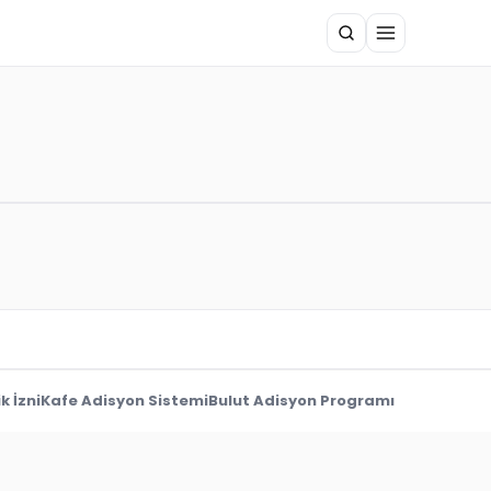
k İzni
Kafe Adisyon Sistemi
Bulut Adisyon Programı