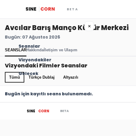
SINE
CORN
BETA
Avcılar Barış Manço Kültür Merkezi
✕
Bugün: 07 Ağustos 2026
Seanslar
SEANSLAR
Hakkında
İletişim ve Ulaşım
Vizyondakiler
Vizyondaki Filmler Seanslar
Gelecek
Tümü
Türkçe Dublaj
Altyazılı
Bugün için kayıtlı seans bulunamadı.
BETA
SINE
CORN