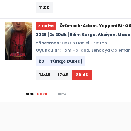
11:00
Örümcek-Adam: Yepyeni Bir G
2. Hafta
2026 | 2s 20dk | Bilim Kurgu, Aksiyon, Ma
Yönetmen:
Destin Daniel Cretton
Oyuncular:
Tom Holland, Zendaya Coleman, J
2D — Türkçe Dublaj
14:45
17:45
20:45
BETA
SINE
CORN