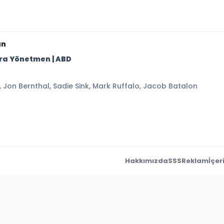
ün
cera Yönetmen | ABD
on Bernthal, Sadie Sink, Mark Ruffalo, Jacob Batalon
Hakkımızda
SSS
Reklam
İçeri