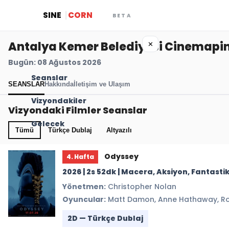
SINE
CORN
BETA
Antalya Kemer Belediyesi Cinemapi
✕
Bugün: 08 Ağustos 2026
Seanslar
SEANSLAR
Hakkında
İletişim ve Ulaşım
Vizyondakiler
Vizyondaki Filmler Seanslar
Gelecek
Tümü
Türkçe Dublaj
Altyazılı
Odyssey
4. Hafta
2026 | 2s 52dk | Macera, Aksiyon, Fantasti
Yönetmen:
Christopher Nolan
Oyuncular:
Matt Damon, Anne Hathaway, Rob
2D — Türkçe Dublaj