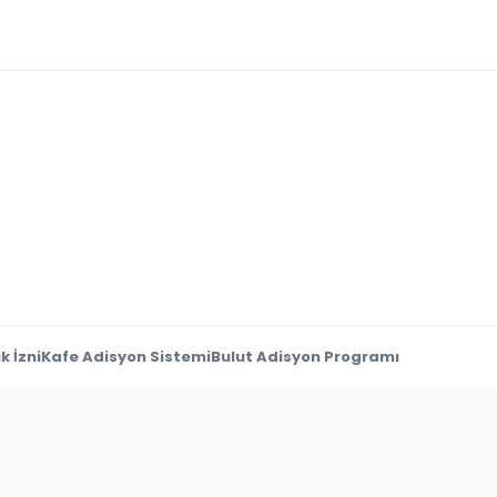
k İzni
Kafe Adisyon Sistemi
Bulut Adisyon Programı