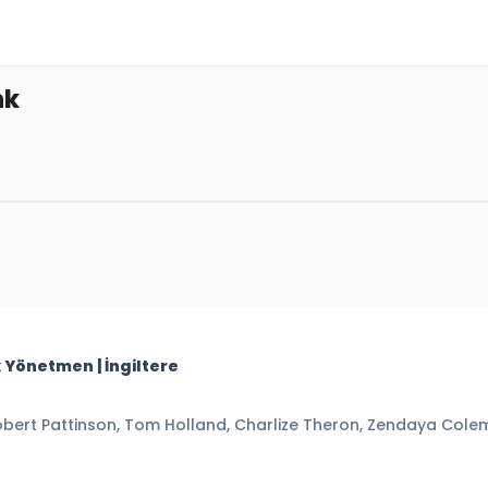
nk
k Yönetmen | İngiltere
ert Pattinson, Tom Holland, Charlize Theron, Zendaya Col