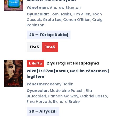
Macera Yönetmen | ABD
Yönetmen:
Andrew Stanton
Oyuncular:
Tom Hanks, Tim Allen, Joan
Cusack, Greta Lee, Conan O'Brien, Craig
Robinson
2D — Türkçe Dublaj
11:45
16:45
Ziyaretçiler: Hesaplaşma
1. Hafta
2026 | 1s 37dk | Korku, Gerilim Yönetmen |
İngiltere
Yönetmen:
Renny Harlin
Oyuncular:
Madelaine Petsch, Ella
Bruccoleri, Hannah Galway, Gabriel Basso,
Ema Horvath, Richard Brake
2D — Altyazılı