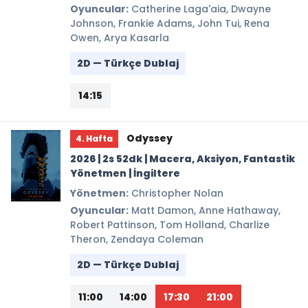
Oyuncular:
Catherine Laga'aia, Dwayne
Johnson, Frankie Adams, John Tui, Rena
Owen, Arya Kasarla
2D — Türkçe Dublaj
14:15
Odyssey
4. Hafta
2026 | 2s 52dk | Macera, Aksiyon, Fantastik
Yönetmen | İngiltere
Yönetmen:
Christopher Nolan
Oyuncular:
Matt Damon, Anne Hathaway,
Robert Pattinson, Tom Holland, Charlize
Theron, Zendaya Coleman
2D — Türkçe Dublaj
11:00
14:00
17:30
21:00