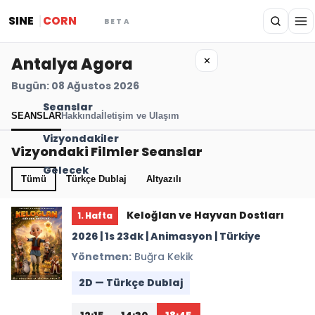
SINE
CORN
BETA
Antalya Agora
✕
Bugün: 08 Ağustos 2026
Seanslar
SEANSLAR
Hakkında
İletişim ve Ulaşım
Vizyondakiler
Vizyondaki Filmler Seanslar
Gelecek
Tümü
Türkçe Dublaj
Altyazılı
Keloğlan ve Hayvan Dostları
1. Hafta
2026 | 1s 23dk | Animasyon | Türkiye
Yönetmen:
Buğra Kekik
2D — Türkçe Dublaj