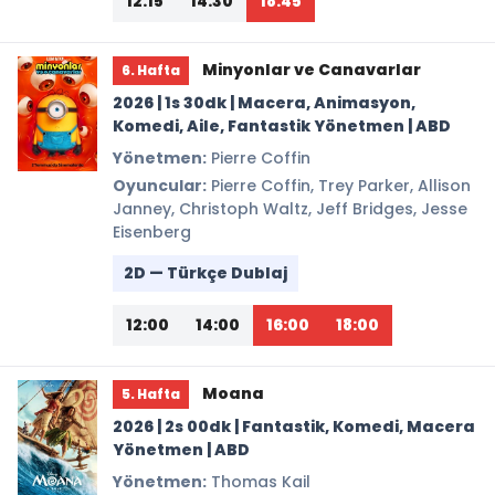
12:15
14:30
18:45
Minyonlar ve Canavarlar
6. Hafta
2026 | 1s 30dk | Macera, Animasyon,
Komedi, Aile, Fantastik Yönetmen | ABD
Yönetmen:
Pierre Coffin
Oyuncular:
Pierre Coffin, Trey Parker, Allison
Janney, Christoph Waltz, Jeff Bridges, Jesse
Eisenberg
2D — Türkçe Dublaj
12:00
14:00
16:00
18:00
Moana
5. Hafta
2026 | 2s 00dk | Fantastik, Komedi, Macera
Yönetmen | ABD
Yönetmen:
Thomas Kail