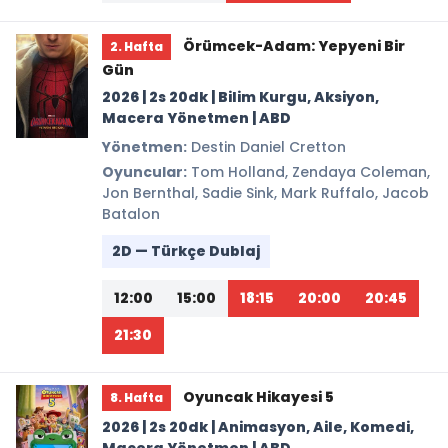
Örümcek-Adam: Yepyeni Bir
2. Hafta
Gün
2026 | 2s 20dk | Bilim Kurgu, Aksiyon,
Macera Yönetmen | ABD
Yönetmen:
Destin Daniel Cretton
Oyuncular:
Tom Holland, Zendaya Coleman,
Jon Bernthal, Sadie Sink, Mark Ruffalo, Jacob
Batalon
2D — Türkçe Dublaj
12:00
15:00
18:15
20:00
20:45
21:30
Oyuncak Hikayesi 5
8. Hafta
2026 | 2s 20dk | Animasyon, Aile, Komedi,