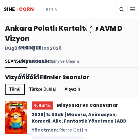
SINE
CORN
BETA
Ankara Polatlı Kartaltepe AVM D
✕
Vizyon
Seanslar
Bugün: 06 Ağustos 2026
Vizyondakiler
SEANSLAR
Hakkında
İletişim ve Ulaşım
Gelecek
Vizyondaki Filmler Seanslar
Tümü
Türkçe Dublaj
Altyazılı
Minyonlar ve Canavarlar
6. Hafta
2026 | 1s 30dk | Macera, Animasyon,
Komedi, Aile, Fantastik Yönetmen | ABD
Yönetmen:
Pierre Coffin