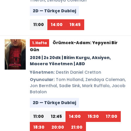
Theron, Zendaya Coleman
2D — Türkçe Dublaj
11:00
14:00
19:45
Örümcek-Adam: Yepyeni Bir
1. Hafta
Gün
2026 | 2s 20dk | Bilim Kurgu, Aksiyon,
Macera Yönetmen | ABD
Yönetmen:
Destin Daniel Cretton
Oyuncular:
Tom Holland, Zendaya Coleman,
Jon Bernthal, Sadie Sink, Mark Ruffalo, Jacob
Batalon
2D — Türkçe Dublaj
11:00
12:45
14:00
15:30
17:00
18:30
20:00
21:00