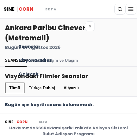
SINE
CORN
BETA
Ankara Paribu Cineverse
✕
(Metromall)
Seanslar
Bugün: 07 Ağustos 2026
Vizyondakiler
SEANSLAR
Hakkında
İletişim ve Ulaşım
Gelecek
Vizyondaki Filmler Seanslar
Tümü
Türkçe Dublaj
Altyazılı
Bugün için kayıtlı seans bulunamadı.
BETA
SINE
CORN
Hakkımızda
SSS
Reklam
İçerik İzni
Kafe Adisyon Sistemi
Bulut Adisyon Programı