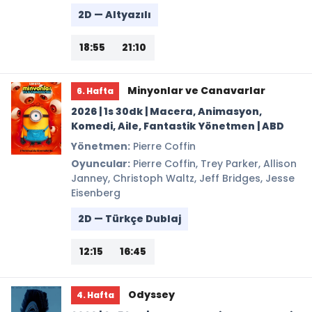
2D — Altyazılı
18:55
21:10
Minyonlar ve Canavarlar
6. Hafta
2026 | 1s 30dk | Macera, Animasyon,
Komedi, Aile, Fantastik Yönetmen | ABD
Yönetmen:
Pierre Coffin
Oyuncular:
Pierre Coffin, Trey Parker, Allison
Janney, Christoph Waltz, Jeff Bridges, Jesse
Eisenberg
2D — Türkçe Dublaj
12:15
16:45
Odyssey
4. Hafta