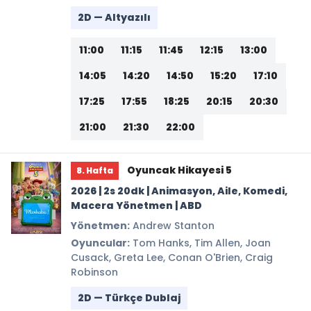
2D — Altyazılı
11:00
11:15
11:45
12:15
13:00
14:05
14:20
14:50
15:20
17:10
17:25
17:55
18:25
20:15
20:30
21:00
21:30
22:00
Oyuncak Hikayesi 5
8. Hafta
2026 | 2s 20dk | Animasyon, Aile, Komedi,
Macera Yönetmen | ABD
Yönetmen:
Andrew Stanton
Oyuncular:
Tom Hanks, Tim Allen, Joan
Cusack, Greta Lee, Conan O'Brien, Craig
Robinson
2D — Türkçe Dublaj