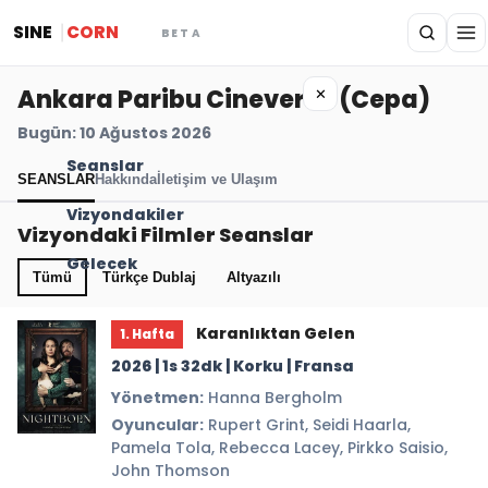
SINE
CORN
BETA
Ankara Paribu Cineverse (Cepa)
✕
Bugün: 10 Ağustos 2026
Seanslar
SEANSLAR
Hakkında
İletişim ve Ulaşım
Vizyondakiler
Vizyondaki Filmler Seanslar
Gelecek
Tümü
Türkçe Dublaj
Altyazılı
Karanlıktan Gelen
1. Hafta
2026 | 1s 32dk | Korku | Fransa
Yönetmen:
Hanna Bergholm
Oyuncular:
Rupert Grint, Seidi Haarla,
Pamela Tola, Rebecca Lacey, Pirkko Saisio,
John Thomson