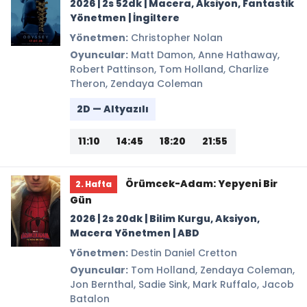
2026 | 2s 52dk | Macera, Aksiyon, Fantastik
Yönetmen | İngiltere
Yönetmen:
Christopher Nolan
Oyuncular:
Matt Damon, Anne Hathaway,
Robert Pattinson, Tom Holland, Charlize
Theron, Zendaya Coleman
2D — Altyazılı
11:10
14:45
18:20
21:55
Örümcek-Adam: Yepyeni Bir
2. Hafta
Gün
2026 | 2s 20dk | Bilim Kurgu, Aksiyon,
Macera Yönetmen | ABD
Yönetmen:
Destin Daniel Cretton
Oyuncular:
Tom Holland, Zendaya Coleman,
Jon Bernthal, Sadie Sink, Mark Ruffalo, Jacob
Batalon