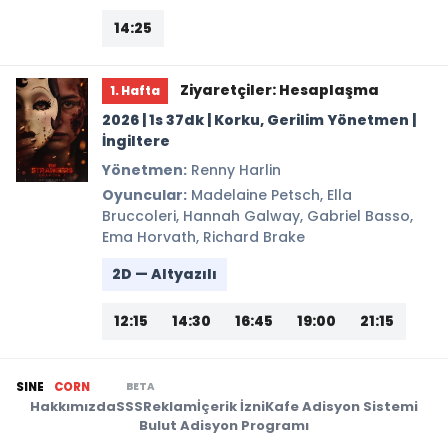
14:25
Ziyaretçiler: Hesaplaşma
1. Hafta
2026 | 1s 37dk | Korku, Gerilim Yönetmen |
İngiltere
Yönetmen:
Renny Harlin
Oyuncular:
Madelaine Petsch, Ella
Bruccoleri, Hannah Galway, Gabriel Basso,
Ema Horvath, Richard Brake
2D — Altyazılı
12:15
14:30
16:45
19:00
21:15
BETA
SINE
CORN
Hakkımızda
SSS
Reklam
İçerik İzni
Kafe Adisyon Sistemi
Bulut Adisyon Programı